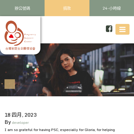
辦公號碼
捐款
24-小時線
18 四月, 2023
By
developer
I am so grateful for having PSC, especially for Gloria, for helping