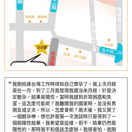
Previous
Nex
我剛抵達台灣工作時得知自己懷孕了。我上次月經
是在一月，到了三月我發現我還沒來月經，於是決
定驗孕，結果是陽性。當時我感到非常困惑和失
望。這怎麼可能呢？我離開我的國家時，並沒有男
朋友或丈夫。所以，怎麼會呢？兩天後，我又買了
一個驗孕棒，想也許我第一次測試時只是得到了一
個假陽性結果，我希望是這樣。但不，結果仍然是
陽性的。那時我不知道該怎麼辦。我很害怕，我剛