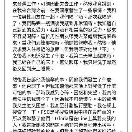
來台灣工作，可能因此失去工作。然後我意識到，
在我來台灣之前，在我國家發生了一些事情。我和
一位男性朋友在一起，我們喝了酒。那次我喝醉
了，我們喝完一瓶酒後我感到非常頭昏。我知道自
己對酒的忍受力，我對酒有相當高的忍受力，從來
不容易喝醉。這位男性朋友帶我去某處讓我清醒過
來，當我們到達那裡時，他開始親吻我。然後，他
要求我入住最近的旅館，但我明確對他說「不」。
之後我不知道發生了什麼。我第二天早上醒來時，
我已經在自己的床上，無法起床。我只是洗了澡然
後又回到床上睡覺。
然後我告訴他我懷孕的事，問他我們發生了什麼
事，他否認了。但我知道他那天晚上對我做了什麼
可怕的事。那時我感到心碎，困惑和失望，我真的
無法相信我懷孕了，因為我不可能懷孕。由於那時
我又生氣又困惑，我甚至計劃進行墮胎。我在網上
搜索了一下，PSC是我搜索結果中排在最前面的，
所以我聯繫了他們。Gloria是在Line上與我交談的
人，我告訴她我的問題。她非常善意地伸出援手，
並仔細傾聽我的故事，但我也了解到他們不進行這