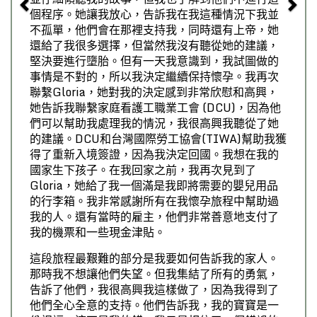
個程序。她讓我放心，告訴我在我這種情況下我並
不孤單，他們會在那裡支持我，同時還有上帝，她
還給了我很多選擇，但當然我沒有聽從她的建議，
堅決要進行墮胎。但有一天我意識到，我試圖做的
事情是不對的，所以我決定繼續保持懷孕。我再次
聯繫Gloria，她對我的決定感到非常欣慰和高興，
她告訴我聯繫家庭看護工職業工會 (DCU)，因為他
們可以幫助我處理我的情況，我很高興我聽從了她
的建議。DCU和台灣國際勞工協會(TIWA)幫助我獲
得了重新入境簽證，因為我決定回國。我想在我的
國家生下孩子。在我回家之前，我再次見到了
Gloria，她給了我一個滿是我即將需要的嬰兒用品
的行李箱。我非常感謝所有在我懷孕旅程中幫助過
我的人。還有當時的雇主，他們非常善意地支付了
我的機票和一些現金津貼。
這段旅程最艱難的部分是我要如何告訴我的家人。
那時我不想讓他們失望。但我集結了所有的勇氣，
告訴了他們，我很高興我這樣做了，因為我得到了
他們全心全意的支持。他們告訴我，我的寶寶是一