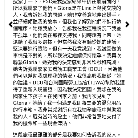
搜索了一下，PSC是我搜索結果中排在最前面的，
所以我聯繫了他們。Gloria是在Line上與我交談的
人，我告訴她我的問題。她非常善意地伸出援手，
並仔細傾聽我的故事，但我也了解到他們不進行這
個程序。她讓我放心，告訴我在我這種情況下我並
不孤單，他們會在那裡支持我，同時還有上帝，她
還給了我很多選擇，但當然我沒有聽從她的建議，
堅決要進行墮胎。但有一天我意識到，我試圖做的
事情是不對的，所以我決定繼續保持懷孕。我再次
聯繫Gloria，她對我的決定感到非常欣慰和高興，
她告訴我聯繫家庭看護工職業工會 (DCU)，因為他
們可以幫助我處理我的情況，我很高興我聽從了她
的建議。DCU和台灣國際勞工協會(TIWA)幫助我獲
得了重新入境簽證，因為我決定回國。我想在我的
國家生下孩子。在我回家之前，我再次見到了
Gloria，她給了我一個滿是我即將需要的嬰兒用品
的行李箱。我非常感謝所有在我懷孕旅程中幫助過
我的人。還有當時的雇主，他們非常善意地支付了
我的機票和一些現金津貼。
這段旅程最艱難的部分是我要如何告訴我的家人。