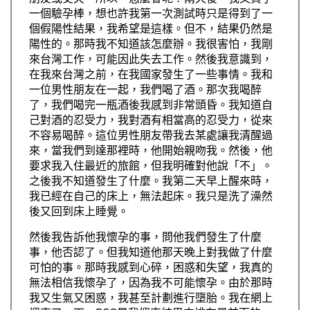
一個驗孕棒，想也許我第一次測試時只是得到了一
個假陽性結果，我希望是這樣。但不，結果仍然是
陽性的。那時我不知道該怎麼辦。我很害怕，我剛
來台灣工作，可能因此失去工作。然後我意識到，
在我來台灣之前，在我國家發生了一些事情。我和
一位男性朋友在一起，我們喝了酒。那次我喝醉
了，我們喝完一瓶酒後我感到非常頭昏。我知道自
己對酒的忍受力，我對酒有相當高的忍受力，從來
不容易喝醉。這位男性朋友帶我去某處讓我清醒過
來，當我們到達那裡時，他開始親吻我。然後，他
要求我入住最近的旅館，但我明確對他說「不」。
之後我不知道發生了什麼。我第二天早上醒來時，
我已經在自己的床上，無法起床。我只是洗了澡然
後又回到床上睡覺。
然後我告訴他我懷孕的事，問他我們發生了什麼
事，他否認了。但我知道他那天晚上對我做了什麼
可怕的事。那時我感到心碎，困惑和失望，我真的
無法相信我懷孕了，因為我不可能懷孕。由於那時
我又生氣又困惑，我甚至計劃進行墮胎。我在網上