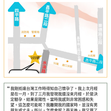
Previous
Nex
我剛抵達台灣工作時得知自己懷孕了。我上次月經
是在一月，到了三月我發現我還沒來月經，於是決
定驗孕，結果是陽性。當時我感到非常困惑和失
望。這怎麼可能呢？我離開我的國家時，並沒有男
朋友或丈夫。所以，怎麼會呢？兩天後，我又買了