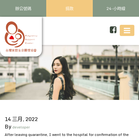
辦公號碼
捐款
24-小時線
14 三月, 2022
By
developer
After leaving quarantine, I went to the hospital for confirmation of the