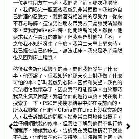
一位男性朋友在一起，我們喝了酒。那次我喝醉
了，我們喝完一瓶酒後我感到非常頭昏。我知道自
己對酒的忍受力，我對酒有相當高的忍受力，從來
不容易喝醉。這位男性朋友帶我去某處讓我清醒過
來，當我們到達那裡時，他開始親吻我。然後，他
要求我入住最近的旅館，但我明確對他說「不」。
之後我不知道發生了什麼。我第二天早上醒來時，
我已經在自己的床上，無法起床。我只是洗了澡然
後又回到床上睡覺。
然後我告訴他我懷孕的事，問他我們發生了什麼
事，他否認了。但我知道他那天晚上對我做了什麼
可怕的事。那時我感到心碎，困惑和失望，我真的
無法相信我懷孕了，因為我不可能懷孕。由於那時
我又生氣又困惑，我甚至計劃進行墮胎。我在網上
搜索了一下，PSC是我搜索結果中排在最前面的，
所以我聯繫了他們。Gloria是在Line上與我交談的
人，我告訴她我的問題。她非常善意地伸出援手，
並仔細傾聽我的故事，但我也了解到他們不進行這
個程序。她讓我放心，告訴我在我這種情況下我並
不孤單，他們會在那裡支持我，同時還有上帝，她