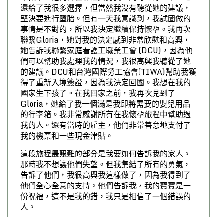
還給了我很多選擇，但當然我沒有聽從她的建議，
堅決要進行墮胎。但有一天我意識到，我試圖做的
事情是不對的，所以我決定繼續保持懷孕。我再次
聯繫Gloria，她對我的決定感到非常欣慰和高興，
她告訴我聯繫家庭看護工職業工會 (DCU)，因為他
們可以幫助我處理我的情況，我很高興我聽從了她
的建議。DCU和台灣國際勞工協會(TIWA)幫助我獲
得了重新入境簽證，因為我決定回國。我想在我的
國家生下孩子。在我回家之前，我再次見到了
Gloria，她給了我一個滿是我即將需要的嬰兒用品
的行李箱。我非常感謝所有在我懷孕旅程中幫助過
我的人。還有當時的雇主，他們非常善意地支付了
我的機票和一些現金津貼。
這段旅程最艱難的部分是我要如何告訴我的家人。
那時我不想讓他們失望。但我集結了所有的勇氣，
告訴了他們，我很高興我這樣做了，因為我得到了
他們全心全意的支持。他們告訴我，我的寶寶是一
份祝福，這不是我的錯，我只是相信了一個錯誤的
人。