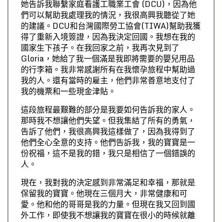
她告訴我聯繫家庭看護工職業工會 (DCU)，因為他
們可以幫助我處理我的情況，我很高興我聽從了她
的建議。DCU和台灣國際勞工協會(TIWA)幫助我獲
得了重新入境簽證，因為我決定回國。我想在我的
國家生下孩子。在我回家之前，我再次見到了
Gloria，她給了我一個滿是我即將需要的嬰兒用品
的行李箱。我非常感謝所有在我懷孕旅程中幫助過
我的人。還有當時的雇主，他們非常善意地支付了
我的機票和一些現金津貼。
這段旅程最艱難的部分是我要如何告訴我的家人。
那時我不想讓他們失望。但我集結了所有的勇氣，
告訴了他們，我很高興我這樣做了，因為我得到了
他們全心全意的支持。他們告訴我，我的寶寶是一
份祝福，這不是我的錯，我只是相信了一個錯誤的
人。
現在，我對我的決定感到非常滿足和幸福，那就是
保留我的寶寶。他現在三個月大，非常健康和可
愛。他和他的哥哥是我的力量。但現在我又回到國
外工作，即使我不想讓我的寶寶在很小的時候就離