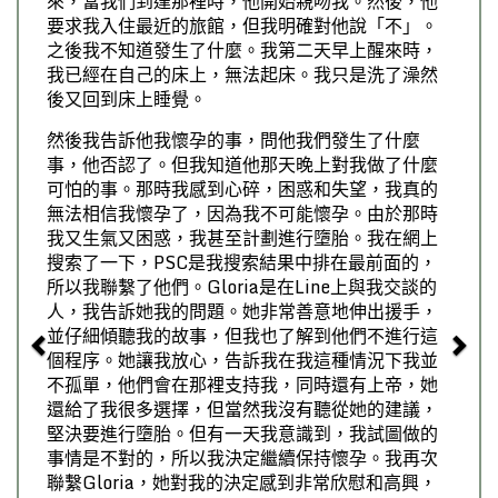
來，當我們到達那裡時，他開始親吻我。然後，他
要求我入住最近的旅館，但我明確對他說「不」。
之後我不知道發生了什麼。我第二天早上醒來時，
我已經在自己的床上，無法起床。我只是洗了澡然
後又回到床上睡覺。
然後我告訴他我懷孕的事，問他我們發生了什麼
事，他否認了。但我知道他那天晚上對我做了什麼
可怕的事。那時我感到心碎，困惑和失望，我真的
無法相信我懷孕了，因為我不可能懷孕。由於那時
我又生氣又困惑，我甚至計劃進行墮胎。我在網上
搜索了一下，PSC是我搜索結果中排在最前面的，
所以我聯繫了他們。Gloria是在Line上與我交談的
人，我告訴她我的問題。她非常善意地伸出援手，
並仔細傾聽我的故事，但我也了解到他們不進行這
個程序。她讓我放心，告訴我在我這種情況下我並
不孤單，他們會在那裡支持我，同時還有上帝，她
還給了我很多選擇，但當然我沒有聽從她的建議，
堅決要進行墮胎。但有一天我意識到，我試圖做的
事情是不對的，所以我決定繼續保持懷孕。我再次
聯繫Gloria，她對我的決定感到非常欣慰和高興，