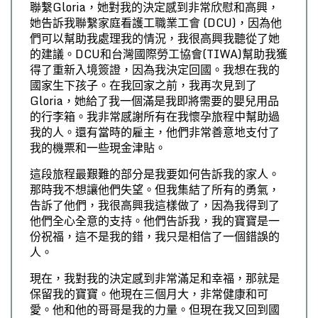
聯繫Gloria，她對我的決定感到非常欣慰和高興，
她告訴我聯繫家庭看護工職業工會 (DCU)，因為他
們可以幫助我處理我的情況，我很高興我聽從了她
的建議。DCU和台灣國際勞工協會(TIWA)幫助我獲
得了重新入境簽證，因為我決定回國。我想在我的
國家生下孩子。在我回家之前，我再次見到了
Gloria，她給了我一個滿是我即將需要的嬰兒用品
的行李箱。我非常感謝所有在我懷孕旅程中幫助過
我的人。還有當時的雇主，他們非常善意地支付了
我的機票和一些現金津貼。
這段旅程最艱難的部分是我要如何告訴我的家人。
那時我不想讓他們失望。但我集結了所有的勇氣，
告訴了他們，我很高興我這樣做了，因為我得到了
他們全心全意的支持。他們告訴我，我的寶寶是一
份祝福，這不是我的錯，我只是相信了一個錯誤的
人。
現在，我對我的決定感到非常滿足和幸福，那就是
保留我的寶寶。他現在三個月大，非常健康和可
愛。他和他的哥哥是我的力量。但現在我又回到國