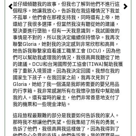
並仔細傾聽我的故事，但我也了解到他們不進行這
個程序。她讓我放心，告訴我在我這種情況下我並
不孤單，他們會在那裡支持我，同時還有上帝，她
還給了我很多選擇，但當然我沒有聽從她的建議，
堅決要進行墮胎。但有一天我意識到，我試圖做的
事情是不對的，所以我決定繼續保持懷孕。我再次
聯繫Gloria，她對我的決定感到非常欣慰和高興，
她告訴我聯繫家庭看護工職業工會 (DCU)，因為他
們可以幫助我處理我的情況，我很高興我聽從了她
的建議。DCU和台灣國際勞工協會(TIWA)幫助我獲
得了重新入境簽證，因為我決定回國。我想在我的
國家生下孩子。在我回家之前，我再次見到了
Gloria，她給了我一個滿是我即將需要的嬰兒用品
的行李箱。我非常感謝所有在我懷孕旅程中幫助過
我的人。還有當時的雇主，他們非常善意地支付了
我的機票和一些現金津貼。
這段旅程最艱難的部分是我要如何告訴我的家人。
那時我不想讓他們失望。但我集結了所有的勇氣，
告訴了他們，我很高興我這樣做了，因為我得到了
他們全心全意的支持。他們告訴我，我的寶寶是一