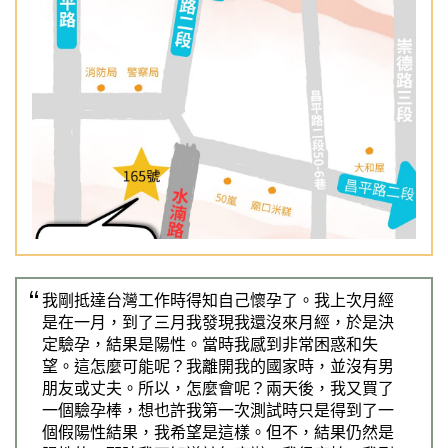
Previous
Nex
我剛抵達台灣工作時得知自己懷孕了。我上次月經
是在一月，到了三月我發現我還沒來月經，於是決
定驗孕，結果是陽性。當時我感到非常困惑和失
望。這怎麼可能呢？我離開我的國家時，並沒有男
朋友或丈夫。所以，怎麼會呢？兩天後，我又買了
一個驗孕棒，想也許我第一次測試時只是得到了一
個假陽性結果，我希望是這樣。但不，結果仍然是