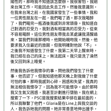
陽性的。那時我不知道該怎麼辦。我很害怕，我剛
來台灣工作，可能因此失去工作。然後我意識到，
在我來台灣之前，在我國家發生了一些事情。我和
一位男性朋友在一起，我們喝了酒。那次我喝醉
了，我們喝完一瓶酒後我感到非常頭昏。我知道自
己對酒的忍受力，我對酒有相當高的忍受力，從來
不容易喝醉。這位男性朋友帶我去某處讓我清醒過
來，當我們到達那裡時，他開始親吻我。然後，他
要求我入住最近的旅館，但我明確對他說「不」。
之後我不知道發生了什麼。我第二天早上醒來時，
我已經在自己的床上，無法起床。我只是洗了澡然
後又回到床上睡覺。
然後我告訴他我懷孕的事，問他我們發生了什麼
事，他否認了。但我知道他那天晚上對我做了什麼
可怕的事。那時我感到心碎，困惑和失望，我真的
無法相信我懷孕了，因為我不可能懷孕。由於那時
我又生氣又困惑，我甚至計劃進行墮胎。我在網上
搜索了一下，PSC是我搜索結果中排在最前面的，
所以我聯繫了他們。Gloria是在Line上與我交談的
人，我告訴她我的問題。她非常善意地伸出援手，