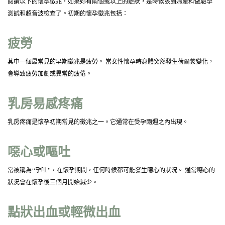
閱讀以下的懷孕徵兆，如果妳有兩個或以上的症狀，是時候該到婦產科做驗孕
測試和超音波檢查了。初期的懷孕徵兆包括：
疲勞
其中一個最常見的早期徵兆是疲勞。 當女性懷孕時身體突然發生荷爾蒙變化，
會導致疲勞加劇或異常的疲倦。
乳房易感疼痛
乳房疼痛是懷孕初期常見的徵兆之一。它通常在受孕兩週之內出現。
噁心或嘔吐
常被稱為“孕吐”，在懷孕期間，任何時候都可能發生噁心的狀況。 通常噁心的
狀況會在懷孕後三個月開始減少。
點狀出血或輕微出血