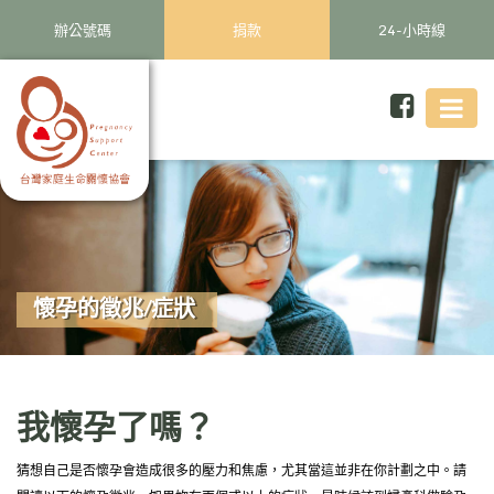
辦公號碼
捐款
24-小時線
懷孕的徵兆/症狀
我懷孕了嗎？
猜想自己是否懷孕會造成很多的壓力和焦慮，尤其當這並非在你計劃之中。請