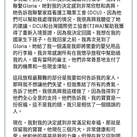
聯繫Gloria，她對我的決定感到非常欣慰和高興，
她告訴我聯繫家庭看護工職業工會 (DCU)，因為他
們可以幫助我處理我的情況，我很高興我聽從了她
的建議。DCU和台灣國際勞工協會(TIWA)幫助我獲
得了重新入境簽證，因為我決定回國。我想在我的
國家生下孩子。在我回家之前，我再次見到了
Gloria，她給了我一個滿是我即將需要的嬰兒用品
的行李箱。我非常感謝所有在我懷孕旅程中幫助過
我的人。還有當時的雇主，他們非常善意地支付了
我的機票和一些現金津貼。
這段旅程最艱難的部分是我要如何告訴我的家人。
那時我不想讓他們失望。但我集結了所有的勇氣，
告訴了他們，我很高興我這樣做了，因為我得到了
他們全心全意的支持。他們告訴我，我的寶寶是一
份祝福，這不是我的錯，我只是相信了一個錯誤的
人。
現在，我對我的決定感到非常滿足和幸福，那就是
保留我的寶寶。他現在三個月大，非常健康和可
愛。他和他的哥哥是我的力量。但現在我又回到國