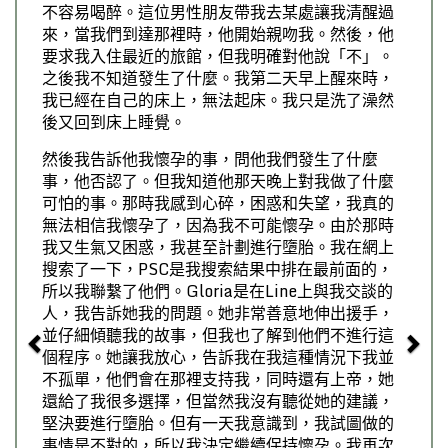
不容易喝醉。這位男性朋友帶我去某處讓我清醒過
來，當我們到達那裡時，他開始親吻我。然後，他
要求我入住最近的旅館，但我明確對他說「不」。
之後我不知道發生了什麼。我第二天早上醒來時，
我已經在自己的床上，無法起床。我只是洗了澡然
後又回到床上睡覺。
然後我告訴他我懷孕的事，問他我們發生了什麼
事，他否認了。但我知道他那天晚上對我做了什麼
可怕的事。那時我感到心碎，困惑和失望，我真的
無法相信我懷孕了，因為我不可能懷孕。由於那時
我又生氣又困惑，我甚至計劃進行墮胎。我在網上
搜索了一下，PSC是我搜索結果中排在最前面的，
所以我聯繫了他們。Gloria是在Line上與我交談的
人，我告訴她我的問題。她非常善意地伸出援手，
並仔細傾聽我的故事，但我也了解到他們不進行這
個程序。她讓我放心，告訴我在我這種情況下我並
不孤單，他們會在那裡支持我，同時還有上帝，她
還給了我很多選擇，但當然我沒有聽從她的建議，
堅決要進行墮胎。但有一天我意識到，我試圖做的
事情是不對的，所以我決定繼續保持懷孕。我再次