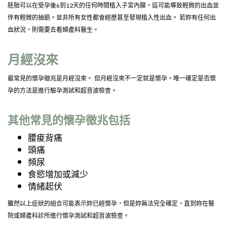
胚胎可以在受孕後6到12天的任何時間植入子宮內膜，這可能導致輕微的出血並
伴有輕微的抽筋。並非所有女性都會經歷甚至發現植入性出血。 若妳有任何出
血狀況，則需要去看婦產科醫生。
月經沒來
最常見的懷孕徵兆是月經沒來。 但月經沒來不一定就是懷孕。唯一確定是否懷
孕的方法是進行驗孕測試和超音波檢查。
其他常見的懷孕徵兆包括
腰痠背痛
頭痛
頻尿
食慾增加或減少
情緒起伏
雖然以上症狀的組合可能表示妳已經懷孕，但是妳無法完全確定，直到妳在醫
院或婦產科診所進行懷孕測試和超音波檢查。